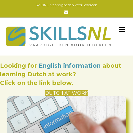
SkillsNL: vaardigheden voor iedereen
Email
M
Looking for
English information
about
learning Dutch at work?
Click on the link below.
DUTCH AT WORK