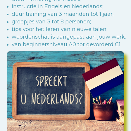
instructie in Engels en Nederlands;
duur training van 3 maanden tot 1 jaar;
groepjes van 3 tot 8 personen;
tips voor het leren van nieuwe talen;
woordenschat is aangepast aan jouw werk;
van beginnersniveau A0 tot gevorderd C1.